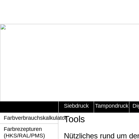
Siebdruck
Tampondruck
Di
Tools
Farbverbrauchskalkulator
Farbrezepturen
Nützliches rund um de
(HKS/RAL/PMS)